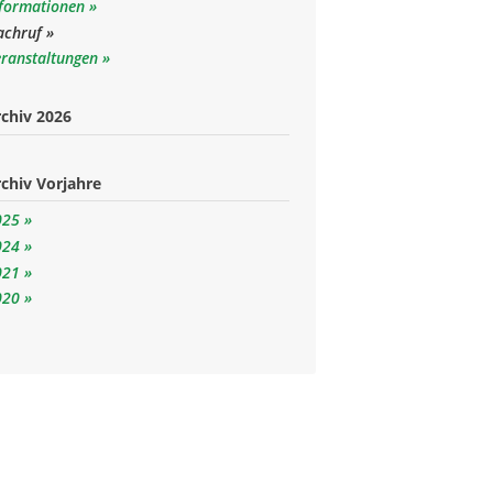
nformationen
achruf
eranstaltungen
chiv 2026
chiv Vorjahre
025
024
021
020