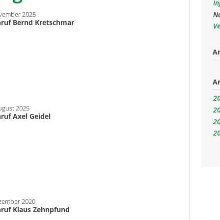
I
N
ovember 2025
ruf Bernd Kretschmar
V
Ar
Ar
2
ugust 2025
2
ruf Axel Geidel
2
2
ezember 2020
ruf Klaus Zehnpfund